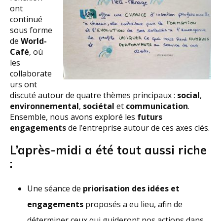
ont
continué
sous forme
de
World-
Café
, où
les
collaborate
urs ont
discuté autour de quatre thèmes principaux :
social
,
environnemental
,
sociétal
et
communication
.
Ensemble, nous avons exploré les
futurs
engagements
de l’entreprise autour de ces axes clés.
L’après-midi a été tout aussi riche
:
Une séance de
priorisation des idées et
engagements
proposés a eu lieu, afin de
déterminer ceux qui guideront nos actions dans