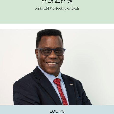
01 49 44 01 78
contact93@utileetagreable.fr
EQUIPE